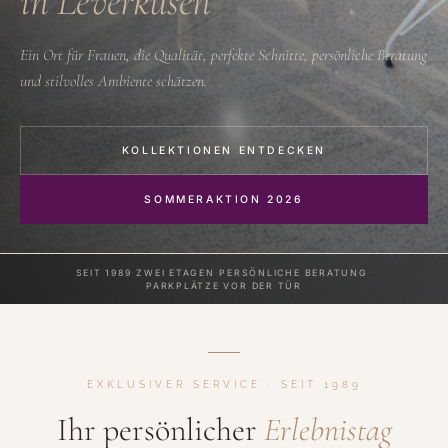
in Leverkusen
Ein Ort für Frauen, die Qualität, perfekte Schnitte, persönliche Beratung
und stilvolles Ambiente schätzen.
KOLLEKTIONEN ENTDECKEN
SOMMERAKTION 2026
SEIT 1989
·
ZWEI ETAGEN
·
PERSÖNLICHE BERATUNG
·
PARKPLÄTZE VOR DER TÜR
EXKLUSIVER SERVICE · SEIT 1989
Ihr persönlicher
Erlebnistag