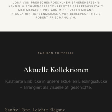
ILONA VON PREUSCHEN
ROECKL
HEMISPHERE
HERZEN'S
KENNEL & SCHMENGER
FFC
CHARLOTTE SPARRE
0039 ITALY
MAX MARA
IRIS VON ARNIM
IBELIV
ALTO MILANO
NICOLA HINRICHSEN
MARJANA VON BERLEPSCH
THYLIE
ROBERT FRIEDMAN
U.V.M.
FASHION EDITORIAL
Aktuelle Kollektionen
Kuratierte Einblicke in unsere aktuellen Lieblingsstücke
– arrangiert als visuelle Stilgeschichte.
Sanfte Töne. Leichte Eleganz.