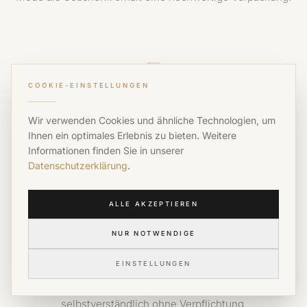
COOKIE-EINSTELLUNGEN
Reservierte Parkplätze
Wir verwenden Cookies und ähnliche Technologien, um
Direkt vor dem Modehaus stehen Parkplätze für unsere
Ihnen ein optimales Erlebnis zu bieten. Weitere
Kundinnen bereit.
Informationen finden Sie in unserer
Datenschutzerklärung
.
ALLE AKZEPTIEREN
NUR NOTWENDIGE
Lieblingsteil nachbestellen
EINSTELLUNGEN
Sollte ein Kleidungsstück in Ihrer Größe vergriffen sein,
versuchen wir es gerne für Sie nachzubestellen –
selbstverständlich ohne Verpflichtung.